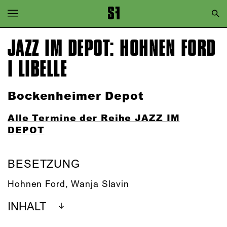
Zur Hauptnavigation springen
Zum Hauptinhalt springen
JAZZ IM DEPOT: HOHNEN FORD
Zum Footer springen
I LIBELLE
Bockenheimer Depot
Alle Termine der Reihe JAZZ IM
DEPOT
BESETZUNG
Hohnen Ford
,
Wanja Slavin
INHALT