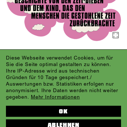
Diese Webseite verwendet Cookies, um für
IMPRESSUM
Sie die Seite optimal gestalten zu können.
DATENSCHUTZ
Ihre IP-Adresse wird aus technischen
AGB
Gründen für 10 Tage gespeichert./
KONTAKT
Auswertungen bzw. Statistiken erfolgen nur
ABO-LOGIN
anonymisiert. Ihre Daten werden nicht weiter
PRESSE
gegeben.
Mehr Informationen
NEWSLETTER
AUDIOFORMATE
OK
KARTENTELEFON:
069.212.49.49.4
ABLEHNEN