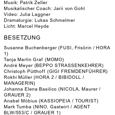
Musik:
Patrik Zeller
Musikalischer Coach:
Jarii von Gohl
Video:
Julia Laggner
Dramaturgie:
Lukas Schmelmer
Licht:
Marcel Heyde
BESETZUNG
Susanne Buchenberger
(FUSI, Frisörin / HORA
1)
Tanja Merlin Graf
(MOMO)
André Meyer
(BEPPO STRASSENKEHRER)
Christoph Pütthoff
(GIGI FREMDENFÜHRER)
Rokhi Müller
(HORA 2 / BIBIDOLL /
MANAGERIN)
Johanna Elena Basilico
(NICOLA, Maurer /
GRAUER 2)
Anabel Möbius
(KASSIOPEIA / TOURIST)
Mark Tumba
(NINO, Gastwirt / AGENT
BLW/553/C / GRAUER 1)