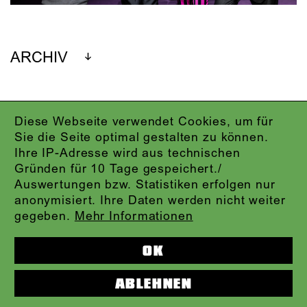
ARCHIV
Diese Webseite verwendet Cookies, um für
IMPRESSUM
Sie die Seite optimal gestalten zu können.
DATENSCHUTZ
Ihre IP-Adresse wird aus technischen
AGB
Gründen für 10 Tage gespeichert./
KONTAKT
Auswertungen bzw. Statistiken erfolgen nur
ABO-LOGIN
anonymisiert. Ihre Daten werden nicht weiter
PRESSE
gegeben.
Mehr Informationen
NEWSLETTER
AUDIOFORMATE
OK
KARTENTELEFON:
069.212.49.49.4
ABLEHNEN