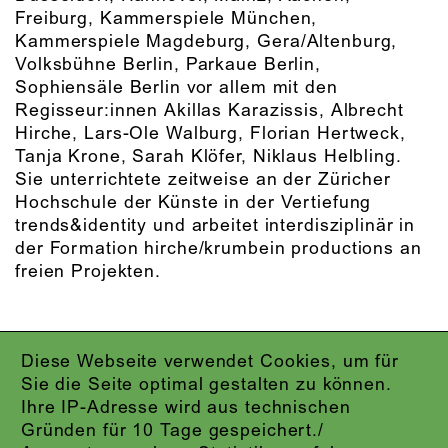
Freiburg, Kammerspiele München,
Kammerspiele Magdeburg, Gera/Altenburg,
Volksbühne Berlin, Parkaue Berlin,
Sophiensäle Berlin vor allem mit den
Regisseur:innen Akillas Karazissis, Albrecht
Hirche, Lars-Ole Walburg, Florian Hertweck,
Tanja Krone, Sarah Klöfer, Niklaus Helbling.
Sie unterrichtete zeitweise an der Züricher
Hochschule der Künste in der Vertiefung
trends&identity und arbeitet interdisziplinär in
der Formation hirche/krumbein productions an
freien Projekten.
Diese Webseite verwendet Cookies, um für
IMPRESSUM
Sie die Seite optimal gestalten zu können.
DATENSCHUTZ
Ihre IP-Adresse wird aus technischen
AGB
Gründen für 10 Tage gespeichert./
KONTAKT