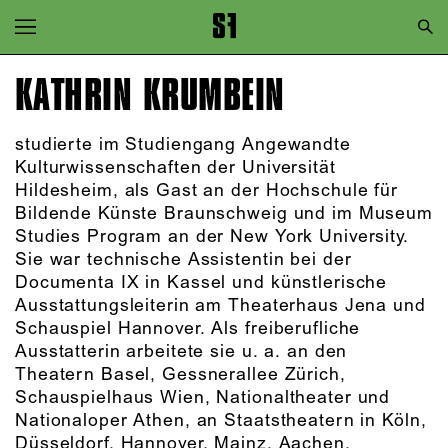
Zur Hauptnavigation springen
Zum Hauptinhalt springen
KATHRIN KRUMBEIN
Zum Footer springen
studierte im Studiengang Angewandte
Kulturwissenschaften der Universität
Hildesheim, als Gast an der Hochschule für
Bildende Künste Braunschweig und im Museum
Studies Program an der New York University.
Sie war technische Assistentin bei der
Documenta IX in Kassel und künstlerische
Ausstattungsleiterin am Theaterhaus Jena und
Schauspiel Hannover. Als freiberufliche
Ausstatterin arbeitete sie u. a. an den
Theatern Basel, Gessnerallee Zürich,
Schauspielhaus Wien, Nationaltheater und
Nationaloper Athen, an Staatstheatern in Köln,
Düsseldorf, Hannover, Mainz, Aachen,