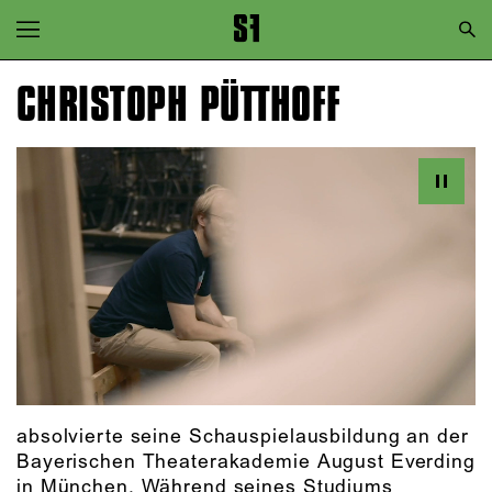
Zur Hauptnavigation springen
Zum Hauptinhalt springen
CHRISTOPH PÜTTHOFF
Zum Footer springen
absolvierte seine Schauspielausbildung an der
Bayerischen Theaterakademie August Everding
in München. Während seines Studiums