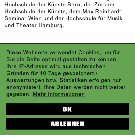
Hochschule der Künste Bern, der Zürcher
Hochschule der Künste, dem Max Reinhardt
Seminar Wien und der Hochschule für Musik
und Theater Hamburg.
Diese Webseite verwendet Cookies, um für
IMPRESSUM
Sie die Seite optimal gestalten zu können.
DATENSCHUTZ
Ihre IP-Adresse wird aus technischen
AGB
Gründen für 10 Tage gespeichert./
KONTAKT
Auswertungen bzw. Statistiken erfolgen nur
ABO-LOGIN
anonymisiert. Ihre Daten werden nicht weiter
PRESSE
gegeben.
Mehr Informationen
NEWSLETTER
AUDIOFORMATE
OK
KARTENTELEFON:
069.212.49.49.4
ABLEHNEN