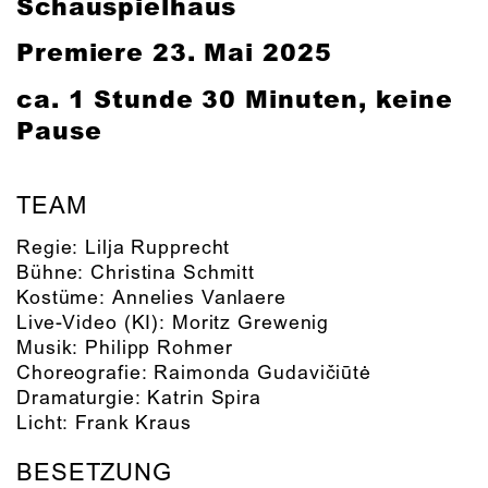
Schauspielhaus
Premiere 23. Mai 2025
ca. 1 Stunde 30 Minuten, keine
Pause
TEAM
Regie:
Lilja Rupprecht
Bühne:
Christina Schmitt
Kostüme:
Annelies Vanlaere
Live-Video (KI):
Moritz Grewenig
Musik:
Philipp Rohmer
Choreografie:
Raimonda Gudavičiūtė
Dramaturgie:
Katrin Spira
Licht:
Frank Kraus
BESETZUNG