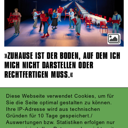
ZUHAUSE IST DER BODEN, AUF DEM ICH
MICH NICHT DARSTELLEN ODER
RECHTFERTIGEN MUSS.
Diese Webseite verwendet Cookies, um für
IMPRESSUM
Sie die Seite optimal gestalten zu können.
DATENSCHUTZ
Ihre IP-Adresse wird aus technischen
AGB
Gründen für 10 Tage gespeichert./
KONTAKT
Auswertungen bzw. Statistiken erfolgen nur
ABO-LOGIN