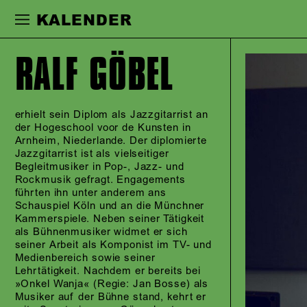
Zur Hauptnavigation springen
Zum Haupt
KALENDER
RALF GÖBEL
erhielt sein Diplom als Jazzgitarrist an
der Hogeschool voor de Kunsten in
Arnheim, Niederlande. Der diplomierte
Jazzgitarrist ist als vielseitiger
Begleitmusiker in Pop-, Jazz- und
Rockmusik gefragt. Engagements
führten ihn unter anderem ans
Schauspiel Köln und an die Münchner
Kammerspiele. Neben seiner Tätigkeit
als Bühnenmusiker widmet er sich
seiner Arbeit als Komponist im TV- und
Medienbereich sowie seiner
Lehrtätigkeit. Nachdem er bereits bei
»Onkel Wanja« (Regie: Jan Bosse) als
Musiker auf der Bühne stand, kehrt er