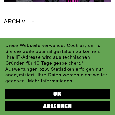
ARCHIV
Diese Webseite verwendet Cookies, um für
IMPRESSUM
Sie die Seite optimal gestalten zu können.
DATENSCHUTZ
Ihre IP-Adresse wird aus technischen
AGB
Gründen für 10 Tage gespeichert./
KONTAKT
Auswertungen bzw. Statistiken erfolgen nur
ABO-LOGIN
anonymisiert. Ihre Daten werden nicht weiter
PRESSE
gegeben.
Mehr Informationen
NEWSLETTER
AUDIOFORMATE
OK
KARTENTELEFON:
069.212.49.49.4
ABLEHNEN