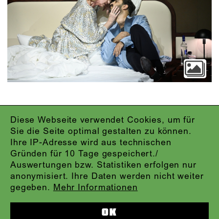
Diese Webseite verwendet Cookies, um für
IMPRESSUM
Sie die Seite optimal gestalten zu können.
DATENSCHUTZ
Ihre IP-Adresse wird aus technischen
AGB
Gründen für 10 Tage gespeichert./
KONTAKT
Auswertungen bzw. Statistiken erfolgen nur
ABO-LOGIN
anonymisiert. Ihre Daten werden nicht weiter
PRESSE
gegeben.
Mehr Informationen
NEWSLETTER
AUDIOFORMATE
OK