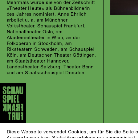
Mehrmals wurde sie von der Zeitschrift
»Theater Heute« als Bühnenbildnerin
des Jahres nominiert. Anne Ehrlich
arbeitet u. a. am Münchner
Volkstheater, Schauspiel Frankfurt,
Nationaltheater Oslo, am
Akademietheater in Wien, an der
Folkoperan in Stockholm, am
Riksteatern Schweden, am Schauspiel
Köln, am Deutschen Theater Göttingen,
am Staatstheater Hannover,
Landestheater Salzburg, Theater Bonn
und am Staatsschauspiel Dresden.
Diese Webseite verwendet Cookies, um für Sie die Seite o
Auswertungen bzw. Statistiken erfolgen nur anonymisiert.