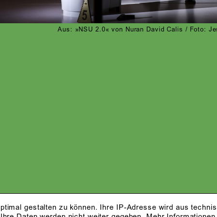
Aus: »NSU 2.0« von Nuran David Calis / Foto: Je
ptimal gestalten zu können. Ihre IP-Adresse wird aus techni
 Ihre Daten werden nicht weiter gegeben.
Mehr Informationen