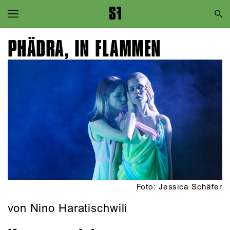
Zur Hauptnavigation springen
Zum Hauptinhalt springen
PHÄDRA, IN FLAMMEN
Zum Footer springen
Foto: Jessica Schäfer
von Nino Haratischwili