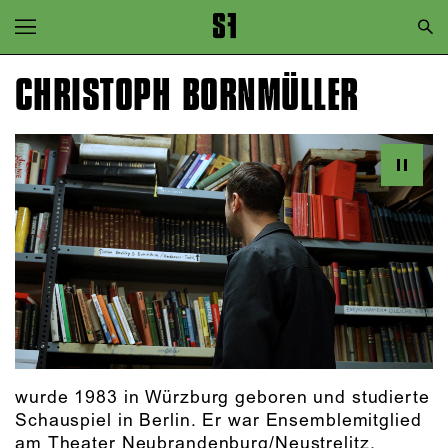
Zur Hauptnavigation springen
Zum Hauptinhalt springen
CHRISTOPH BORNMÜLLER
Zum Footer springen
wurde 1983 in Würzburg geboren und studierte
Schauspiel in Berlin. Er war Ensemblemitglied
am Theater Neubrandenburg/Neustrelitz,