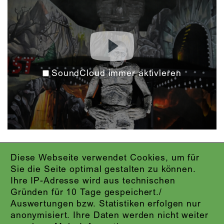
SoundCloud immer aktivieren
Diese Webseite verwendet Cookies, um für
IMPRESSUM
Sie die Seite optimal gestalten zu können.
DATENSCHUTZ
Ihre IP-Adresse wird aus technischen
AGB
Gründen für 10 Tage gespeichert./
KONTAKT
Auswertungen bzw. Statistiken erfolgen nur
ABO-LOGIN
anonymisiert. Ihre Daten werden nicht weiter
PRESSE