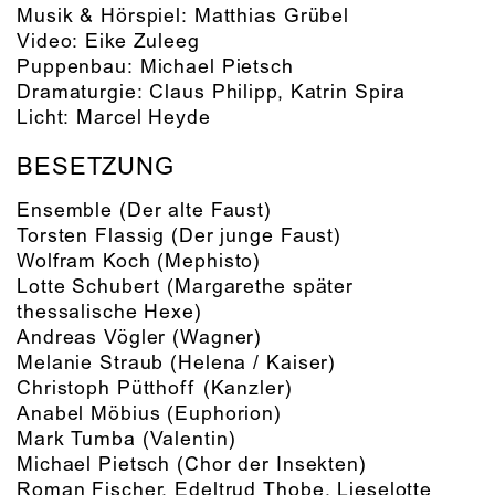
Musik & Hörspiel:
Matthias Grübel
Video:
Eike Zuleeg
Puppenbau:
Michael Pietsch
Dramaturgie:
Claus Philipp
,
Katrin Spira
Licht:
Marcel Heyde
BESETZUNG
Ensemble
(Der alte Faust)
Torsten Flassig
(Der junge Faust)
Wolfram Koch
(Mephisto)
Lotte Schubert
(Margarethe später
thessalische Hexe)
Andreas Vögler
(Wagner)
Melanie Straub
(Helena / Kaiser)
Christoph Pütthoff
(Kanzler)
Anabel Möbius
(Euphorion)
Mark Tumba
(Valentin)
Michael Pietsch
(Chor der Insekten)
Roman Fischer, Edeltrud Thobe, Lieselotte