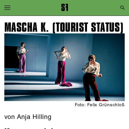
Zur Hauptnavigation springen
Zum Hauptinhalt springen
MASCHA K. (TOURIST STATUS)
Zum Footer springen
Foto: Felix Grünschloß
von Anja Hilling