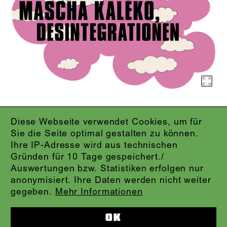
Diese Webseite verwendet Cookies, um für
IMPRESSUM
Sie die Seite optimal gestalten zu können.
DATENSCHUTZ
Ihre IP-Adresse wird aus technischen
AGB
Gründen für 10 Tage gespeichert./
KONTAKT
Auswertungen bzw. Statistiken erfolgen nur
ABO-LOGIN
anonymisiert. Ihre Daten werden nicht weiter
PRESSE
gegeben.
Mehr Informationen
NEWSLETTER
AUDIOFORMATE
OK
KARTENTELEFON:
069.212.49.49.4