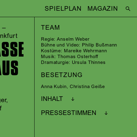
SPIELPLAN
MAGAZIN
 –
TEAM
nkfurt
Regie:
Anselm Weber
ASSE
Bühne und Video:
Philip Bußmann
Kostüme:
Mareike Wehrmann
Musik:
Thomas Osterhoff
AUS
Dramaturgie:
Ursula Thinnes
BESETZUNG
Anna Kubin
,
Christina Geiße
INHALT
er,
f
PRESSESTIMMEN