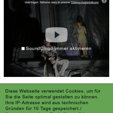
i
übertragen. Näheres dazu in unserer
Datenschutzerklärung
.
SoundCloud immer aktivieren
Diese Webseite verwendet Cookies, um für
IMPRESSUM
Sie die Seite optimal gestalten zu können.
DATENSCHUTZ
Ihre IP-Adresse wird aus technischen
AGB
Gründen für 10 Tage gespeichert./
KONTAKT