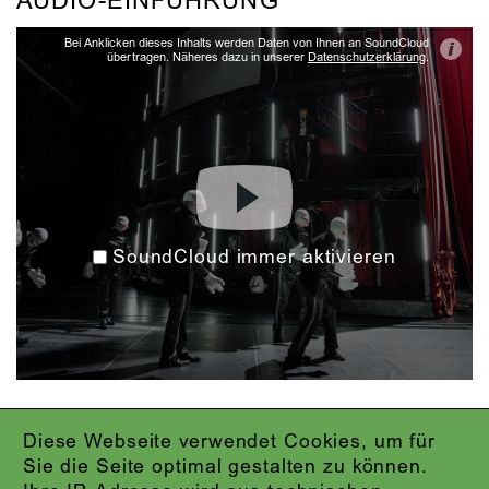
AUDIO-EINFÜHRUNG
Bei Anklicken dieses Inhalts werden Daten von Ihnen an SoundCloud
i
übertragen. Näheres dazu in unserer
Datenschutzerklärung
.
SoundCloud immer aktivieren
Diese Webseite verwendet Cookies, um für
IMPRESSUM
Sie die Seite optimal gestalten zu können.
DATENSCHUTZ