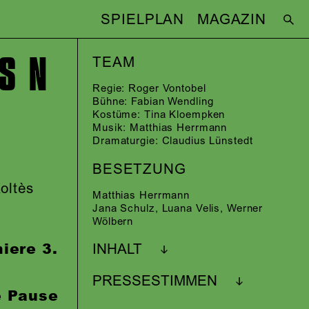
SPIELPLAN
MAGAZIN
S N
TEAM
Regie:
Roger Vontobel
Bühne:
Fabian Wendling
Kostüme:
Tina Kloempken
Musik:
Matthias Herrmann
Dramaturgie:
Claudius Lünstedt
BESETZUNG
oltès
Matthias Herrmann
Jana Schulz
,
Luana Velis
,
Werner
Wölbern
miere
3.
INHALT
PRESSESTIMMEN
e Pause