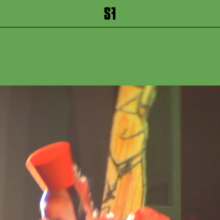
inhalt springen
Zum Footer springen
ICHUNDIC
von Else Lasker-Sch
Kammerspiele
Premiere
02. Ok
2020
ca. 1 Stunde 15
Minuten, keine 
Hinweis: Bei der Aufführu
einigen Stellen Stroboskop
Einsatz.