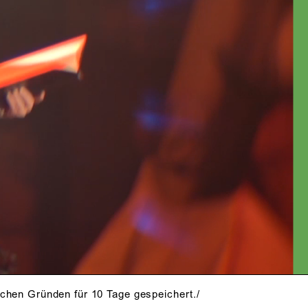
Uwe Zerwer
(Goebbels)
INHALT
PRESSESTIMMEN
schen Gründen für 10 Tage gespeichert./