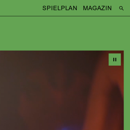
SPIELPLAN
MAGAZIN
H
TEAM
Regie:
Christina Tscharyiski
Ausstattung:
Verena Dengler
,
üler
Dominique Wiesbauer
Dramaturgie:
Julia Weinreich
BESETZUNG
tober
Friederike Ott
(Die Dichterin)
Wolfgang Vogler
(Mr. Swet)
Matthias Redlhammer
(Faust)
Florian Mania
(Mephisto 1 / Baal)
Pause
Amaru Albancando
(Regie)
Anna Bardavelidze
(von Schirach)
ng kommt an
Heidi Ecks
(Marte Schwertlein /
licht zum
Vogelscheuche)
Tanja Merlin Graf
(Mephisto 2)
John Sander
(Göring / Hitler)