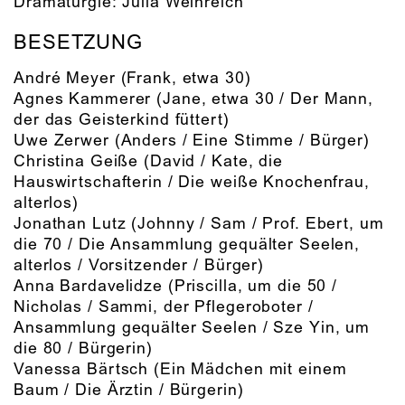
Dramaturgie:
Julia Weinreich
BESETZUNG
André Meyer
(Frank, etwa 30)
Agnes Kammerer
(Jane, etwa 30 / Der Mann,
der das Geisterkind füttert)
Uwe Zerwer
(Anders / Eine Stimme / Bürger)
Christina Geiße
(David / Kate, die
Hauswirtschafterin / Die weiße Knochenfrau,
alterlos)
Jonathan Lutz
(Johnny / Sam / Prof. Ebert, um
die 70 / Die Ansammlung gequälter Seelen,
alterlos / Vorsitzender / Bürger)
Anna Bardavelidze
(Priscilla, um die 50 /
Nicholas / Sammi, der Pflegeroboter /
Ansammlung gequälter Seelen / Sze Yin, um
die 80 / Bürgerin)
Vanessa Bärtsch
(Ein Mädchen mit einem
Baum / Die Ärztin / Bürgerin)