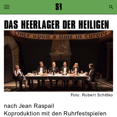
Zur Hauptnavigation springen
Zum Hauptinhalt springen
DAS HEERLAGER DER HEILIGEN
Zum Footer springen
Foto: Robert Schittko
nach Jean Raspail
Koproduktion mit den Ruhrfestspielen