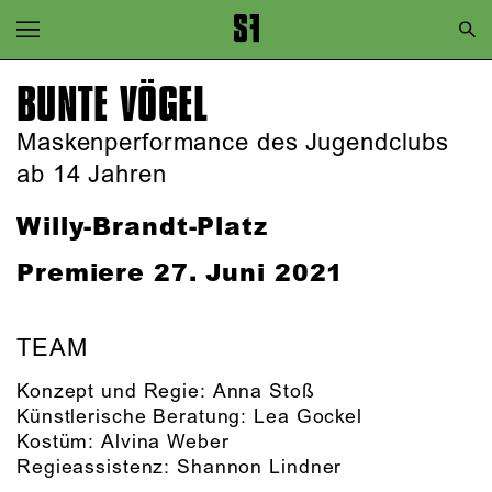
Zur Hauptnavigation springen
Zum Hauptinhalt springen
BUNTE VÖGEL
Zum Footer springen
Maskenperformance des Jugendclubs
ab 14 Jahren
Willy-Brandt-Platz
Premiere
27. Juni 2021
TEAM
Konzept und Regie:
Anna Stoß
Künstlerische Beratung:
Lea Gockel
Kostüm:
Alvina Weber
Regieassistenz:
Shannon Lindner