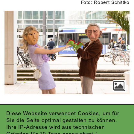
Foto: Robert Schittko
Diese Webseite verwendet Cookies, um für
IMPRESSUM
Sie die Seite optimal gestalten zu können.
DATENSCHUTZ
Ihre IP-Adresse wird aus technischen
AGB