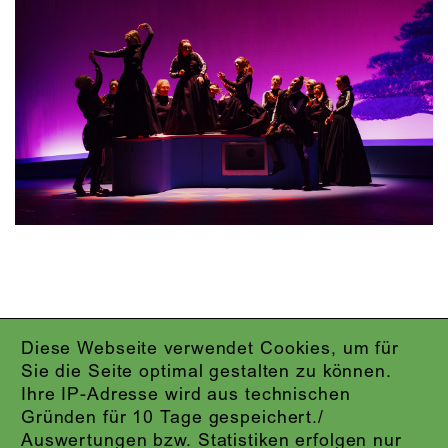
Diese Webseite verwendet Cookies, um für
IMPRESSUM
Sie die Seite optimal gestalten zu können.
DATENSCHUTZ
Ihre IP-Adresse wird aus technischen
AGB
Gründen für 10 Tage gespeichert./
KONTAKT
Auswertungen bzw. Statistiken erfolgen nur