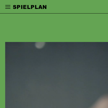
Zur Hauptnavigation springen
Zum Haupt
SPIELPLAN
SEBASTIAN
REISS
ging nach seiner Ausbildung an der
Hochschule für Musik und Theater in
Rostock 2002 ans Schauspielhaus
Graz. Nach zehn Jahren
Festengagement folgten freiberufliche
Tätigkeiten in Graz und Rostock. 2015
wechselte er als festes
Ensemblemitglied ans Badische
Staatstheater Karlsruhe, 2017 ans
Schauspiel Frankfurt, wo er u.a. mit
Jan Bosse, Jan-Christoph Gockel,
Andreas Kriegenburg, Roger Vontobel,