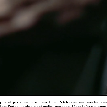
ptimal gestalten zu können. Ihre IP-Adresse wird aus techni
 Ihre Daten werden nicht weiter gegeben.
Mehr Informationen