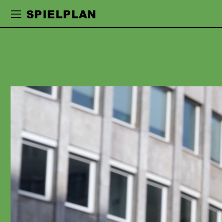
Zur Hauptnavigation springen
Zum Haupt
SPIELPLAN
ARASH
NAYEBBANDI
wurde 1994 in Shiraz im Iran geboren
und wuchs in Köln auf. Ab 2016
studierte er Schauspiel an der
Hochschule für Musik, Theater und
Medien Hannover. Während des
Studiums arbeitete er am Schauspiel
Hannover mit Tom Kühnel und Brit
Bartkowiak. 2018 erhielt er den
Solopreis als bester Schauspieler beim
29. Bundeswettbewerb
deutschsprachiger
Schauspielstudierender, im gleichen