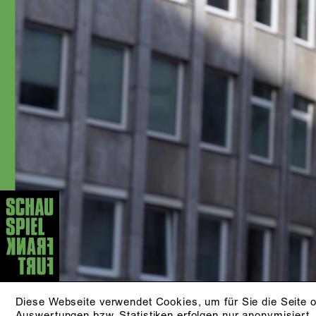
Jahr kam er als festes
Ensemblemitglied ans Nationaltheater
Mannheim, wo er mit Regisseur:innen
wie Florian Hertweck, Charlotte
Sprenger und Ewelina Marciniak
arbeitete. 2019 wurde er in der
Kritikerumfrage der Zeitschrift »Theater
heute« als Bester Nachwuchsdarsteller
nominiert. Mit der Spielzeit 2023/24
wechselte er ans Schauspiel Frankfurt.
AKTUELLE STÜCKE
KLEINER MANN - WAS
NUN?
nach Hans Fallada
ZUR PRODUKTION
Diese Webseite verwendet Cookies, um für Sie die Seite o
Auswertungen bzw. Statistiken erfolgen nur anonymisiert.