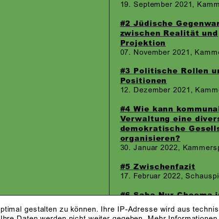
19. September 2021, Kamm
#2 Jüdische Gegenwar
zwischen Realität und
Projektion
07. November 2021, Kamme
#3 Politische Rollen u
Positionen
12. Dezember 2021, Kamme
#4 Wie kann kommuna
Verwaltung eine diver
demokratische Gesell
organisieren?
30. Januar 2022, Kammersp
#5 Zwischenfazit
17. Februar 2022, Schausp
#6 Saba-Nur Cheema 
Gespräch über Identit
ptimal gestalten zu können. Ihre IP-Adresse wird aus techni
im Journalismus
 Ihre Daten werden nicht weiter gegeben.
Mehr Informationen