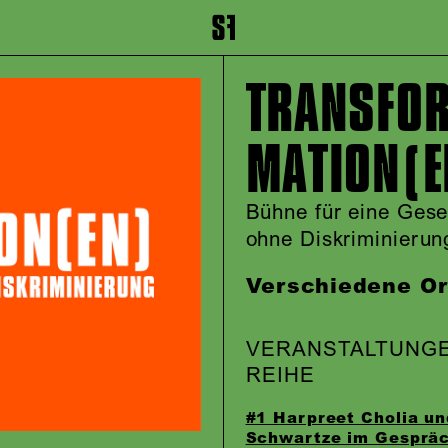
inhalt springen
Zum Footer springen
TRANSFOR
MATION(E
Bühne für eine Gese
ohne Diskriminierun
Verschiedene Or
VERANSTALTUNG
REIHE
#1 Harpreet Cholia un
Schwartze im Gesprä