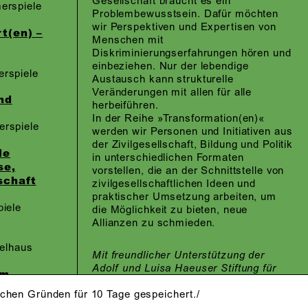
Gesellschaft braucht es ein
erspiele
Problembewusstsein. Dafür möchten
wir Perspektiven und Expertisen von
t(en) –
Menschen mit
Diskriminierungserfahrungen hören und
einbeziehen. Nur der lebendige
rspiele
Austausch kann strukturelle
Veränderungen mit allen für alle
nd
herbeiführen.
In der Reihe »Transformation(en)«
rspiele
werden wir Personen und Initiativen aus
der Zivilgesellschaft, Bildung und Politik
le
in unterschiedlichen Formaten
se,
vorstellen, die an der Schnittstelle von
schaft
zivilgesellschaftlichen Ideen und
praktischer Umsetzung arbeiten, um
iele
die Möglichkeit zu bieten, neue
Allianzen zu schmieden.
ielhaus
Mit freundlicher Unterstützung der
Adolf und Luisa Haeuser Stiftung für
im
Kunst- und Kulturpflege sowie der
ätspolitik
schen Gründen für 10 Tage gespeichert./
Fazit-Stiftung.