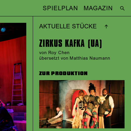
SPIELPLAN
MAGAZIN
AKTUELLE STÜCKE
ZIRKUS KAFKA (UA)
von
Roy Chen
übersetzt von Matthias Naumann
ZUR PRODUKTION