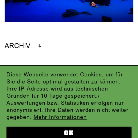
ARCHIV
Diese Webseite verwendet Cookies, um für
IMPRESSUM
Sie die Seite optimal gestalten zu können.
DATENSCHUTZ
Ihre IP-Adresse wird aus technischen
AGB
Gründen für 10 Tage gespeichert./
KONTAKT
Auswertungen bzw. Statistiken erfolgen nur
ABO-LOGIN
anonymisiert. Ihre Daten werden nicht weiter
PRESSE
gegeben.
Mehr Informationen
NEWSLETTER
AUDIOFORMATE
OK
KARTENTELEFON:
069.212.49.49.4