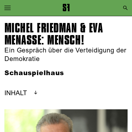
Zur Hauptnavigation springen
Zum Hauptinhalt springen
MICHEL FRIEDMAN & EVA
Zum Footer springen
MENASSE: MENSCH!
Ein Gespräch über die Verteidigung der
Demokratie
Schauspielhaus
INHALT