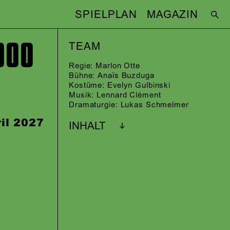
SPIELPLAN
MAGAZIN
000
TEAM
Regie:
Marlon Otte
Bühne:
Anaïs Buzduga
Kostüme:
Evelyn Gulbinski
Musik:
Lennard Clément
Dramaturgie:
Lukas Schmelmer
il 2027
INHALT