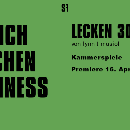
inhalt springen
Zum Footer springen
ICH
LECKEN 3
von lynn t musiol
CHEN
Kammerspiele
Premiere 16. Apr
INESS