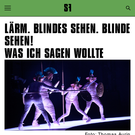
Zur Hauptnavigation springen
Zum Hauptinhalt springen
LÄRM. BLINDES SEHEN. BLINDE
Zum Footer springen
SEHEN!
WAS ICH SAGEN WOLLTE
Foto: Thomas Aurin