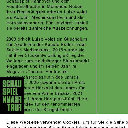
Schauspiel Hannover und dem
Residenztheater in München. Neben
ihrer Regietätigkeit arbeitet Luise Voigt
als Autorin, Medienkünstlerin und als
Hörspielmacherin. Für Letzteres erhielt
sie bereits zahlreiche Auszeichnungen.
2009 erhielt Luise Voigt ein Stipendium
der Akademie der Künste Berlin in der
Sektion Medienkunst. 2016 wurde sie
mit ihrer Stückentwicklung »Krieg der
Welten« zum Heidelberger Stückemarkt
eingeladen und im selben Jahr im
Magazin »Theater Heute« als
Nachwuchsregisseurin des Jahres
nominiert. 2020 gewann sie den Preis
für das Beste Hörspiel des Jahres für
»Die Jahre« von Annie Ernaux. 2021
war sie mit ihrem Hörspiel »Fünf Flure,
eine Stunde« für den renommierten
Hörspielpreis der Kriegsblinden
nominiert.
Diese Webseite verwendet Cookies, um für Sie die Seite o
2023 war sie mit ihrer Inszenierung
Auswertungen bzw. Statistiken erfolgen nur anonymisiert.