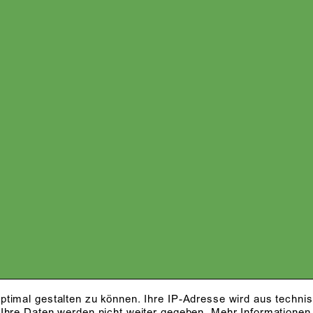
ptimal gestalten zu können. Ihre IP-Adresse wird aus techni
 Ihre Daten werden nicht weiter gegeben.
Mehr Informationen