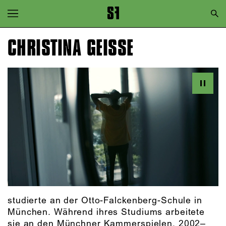
Zur Hauptnavigation springen
Zum Hauptinhalt springen
CHRISTINA GEISSE
Zum Footer springen
studierte an der Otto-Falckenberg-Schule in
München. Während ihres Studiums arbeitete
sie an den Münchner Kammerspielen, 2002–