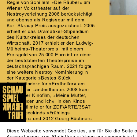
Regie von Schillers »Die Räuber« am
Wiener Volkstheater auf der
Nestroyverleihung 2006 berücksichtigt
und ebenso als Regisseur mit dem
Karl-Skraup-Preis ausgezeichnet. 2005
erhielt er das Dramatiker-Stipendium
des Kulturkreises der deutschen
Wirtschaft. 2017 erhielt er den Ludwig-
Mülheims-Theaterpreis, mit einem
Preisgeld von 25.000 Euro ist er einer
der bestdotierten Theaterpreise im
deutschsprachigen Raum. 2021 folgte
eine weitere Nestroy Nominierung in
der Kategorie »Bestes Stück
Bundesländer« für »Ersthelfer« am
Salzburger Landestheater. 2008 kam
sein erster Kinofilm, »Meine Mutter,
mein Bruder und ich«, in den Kinos
2010 verfilmte er für ZDF/ARTE/3SAT
Frank Wedekinds »Frühlings
Erwachen« und 2012 Georg Büchners
»Woyzeck«. 2011 erschien sein erster
Roman »Der Mond ist unsere Sonne«
Diese Webseite verwendet Cookies, um für Sie die Seite o
beim S. Fischer Verlag. Neben seiner
Auswertungen bzw. Statistiken erfolgen nur anonymisiert.