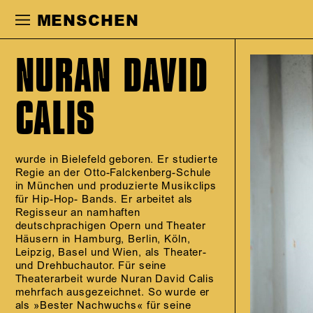
Zur Hauptnavigation springen
Zum Haupt
MENSCHEN
NURAN DAVID
CALIS
wurde in Bielefeld geboren. Er studierte
Regie an der Otto-Falckenberg-Schule
in München und produzierte Musikclips
für Hip-Hop- Bands. Er arbeitet als
Regisseur an namhaften
deutschprachigen Opern und Theater
Häusern in Hamburg, Berlin, Köln,
Leipzig, Basel und Wien, als Theater-
und Drehbuchautor. Für seine
Theaterarbeit wurde Nuran David Calis
mehrfach ausgezeichnet. So wurde er
als »Bester Nachwuchs« für seine