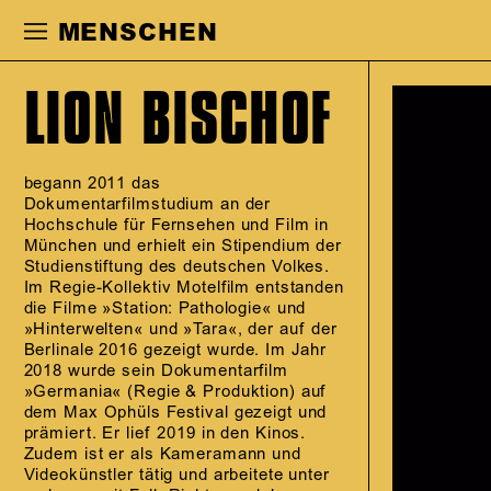
Zur Hauptnavigation springen
Zum Haupt
MENSCHEN
LION BISCHOF
begann 2011 das
Dokumentarfilmstudium an der
Hochschule für Fernsehen und Film in
München und erhielt ein Stipendium der
Studienstiftung des deutschen Volkes.
Im Regie-Kollektiv Motelfilm entstanden
die Filme »Station: Pathologie« und
»Hinterwelten« und »Tara«, der auf der
Berlinale 2016 gezeigt wurde. Im Jahr
2018 wurde sein Dokumentarfilm
»Germania« (Regie & Produktion) auf
dem Max Ophüls Festival gezeigt und
prämiert. Er lief 2019 in den Kinos.
Zudem ist er als Kameramann und
Videokünstler tätig und arbeitete unter