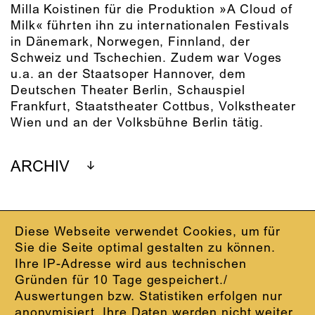
Milla Koistinen für die Produktion »A Cloud of
Milk« führten ihn zu internationalen Festivals
in Dänemark, Norwegen, Finnland, der
Schweiz und Tschechien. Zudem war Voges
u.a. an der Staatsoper Hannover, dem
Deutschen Theater Berlin, Schauspiel
Frankfurt, Staatstheater Cottbus, Volkstheater
Wien und an der Volksbühne Berlin tätig.
ARCHIV
Diese Webseite verwendet Cookies, um für
IMPRESSUM
Sie die Seite optimal gestalten zu können.
DATENSCHUTZ
Ihre IP-Adresse wird aus technischen
AGB
Gründen für 10 Tage gespeichert./
KONTAKT
Auswertungen bzw. Statistiken erfolgen nur
ABO-LOGIN
anonymisiert. Ihre Daten werden nicht weiter