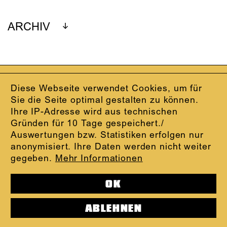
ARCHIV
IMPRESSUM
Diese Webseite verwendet Cookies, um für
DATENSCHUTZ
Sie die Seite optimal gestalten zu können.
AGB
Ihre IP-Adresse wird aus technischen
KONTAKT
Gründen für 10 Tage gespeichert./
ABO-LOGIN
Auswertungen bzw. Statistiken erfolgen nur
PRESSE
anonymisiert. Ihre Daten werden nicht weiter
NEWSLETTER
gegeben.
Mehr Informationen
AUDIOFORMATE
KARTENTELEFON:
069.212.49.49.4
OK
ABLEHNEN