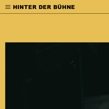
Zur Hauptnavigation springen
Zum Haupt
HINTER DER BÜHNE
MANJA KUHL
studierte an der Hochschule für
Schauspielkunst Ernst Busch in Berlin.
Vor und während des Studiums spielte
sie in Produktionen in Hamburg, den
Sophiensælen und am Maxim Gorki
Theater Berlin. Ab 2008 war sie
Ensemblemitglied am Theater
Oberhausen, 2013 wechselte sie ans
Staatstheater Stuttgart. 2011 wurde sie
zur Nachwuchsschauspielerin des
Jahres gewählt. Zudem tritt sie seit
2014 als Regisseurin und freie
Künstlerin hervor. Sie arbeitete u.a. mit
den Regisseur:innen Herbert Fritsch,
Frank Castorf, Armin Petras, Sebastian