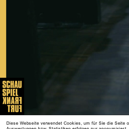
Hartmann, Jürgen Kruse, Christiane
Pohle, Lily Sykes, Lilja Rupprecht, Jan
Bosse, Christina Tscharyiski, Mateja
Koležnik und Lisa Nielebock und ist als
Sprecherin und im Fernsehen aktiv. Seit
der Spielzeit 2020/21 ist sie festes
Ensemblemitglied am Schauspiel
Frankfurt.
AKTUELLE STÜCKE
12.09./​13.09./​19.09.​
DER ABEND VOR DEM
DANACH (UA)
von Lisa Wentz
ZUR PRODUKTION
Diese Webseite verwendet Cookies, um für Sie die Seite o
Auswertungen bzw. Statistiken erfolgen nur anonymisiert.