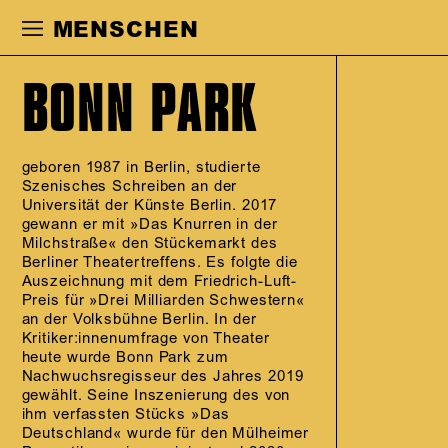
Zur Hauptnavigation springen
Zum Haupt
MENSCHEN
BONN PARK
geboren 1987 in Berlin, studierte
Szenisches Schreiben an der
Universität der Künste Berlin. 2017
gewann er mit »Das Knurren in der
Milchstraße« den Stückemarkt des
Berliner Theatertreffens. Es folgte die
Auszeichnung mit dem Friedrich-Luft-
Preis für »Drei Milliarden Schwestern«
an der Volksbühne Berlin. In der
Kritiker:innenumfrage von Theater
heute wurde Bonn Park zum
Nachwuchsregisseur des Jahres 2019
gewählt. Seine Inszenierung des von
ihm verfassten Stücks »Das
Deutschland« wurde für den Mülheimer