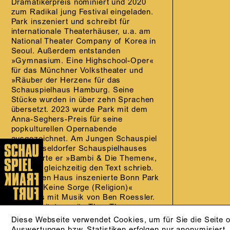
Dramatikerpreis nominiert und 2020
zum Radikal jung Festival eingeladen.
Park inszeniert und schreibt für
internationale Theaterhäuser, u.a. am
National Theater Company of Korea in
Seoul. Außerdem entstanden
»Gymnasium. Eine Highschool-Oper«
für das Münchner Volkstheater und
»Räuber der Herzen« für das
Schauspielhaus Hamburg. Seine
Stücke wurden in über zehn Sprachen
übersetzt. 2023 wurde Park mit dem
Anna-Seghers-Preis für seine
popkulturellen Opernabende
ausgezeichnet. Am Jungen Schauspiel
des Düsseldorfer Schauspielhauses
inszenierte er »Bambi & Die Themen«,
wofür er gleichzeitig den Text schrieb.
Am selben Haus inszenierte Bonn Park
zuletzt »Keine Sorge (Religion)«
ebenfalls mit Musik von Ben Roessler.
Nun arbeitet er mit »They Them
Okocha« erstmals am Schauspiel
Diese Webseite verwendet Cookies, um für Sie die Seite o
Frankfurt.
Auswertungen bzw. Statistiken erfolgen nur anonymisiert.