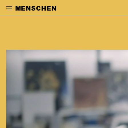
Zur Hauptnavigation springen
Zum Haupt
MENSCHEN
ANNA KUBIN
studierte an der Universität der Künste
in Berlin. Ihre Schauspielkarriere führte
sie an Häuser in Frankfurt, Berlin, Köln
und Düsseldorf, wo sie mit
Regisseur:innen wie Sebastian
Baumgarten, Herbert Fritsch, Nicolas
Stemann, Nele Stuhler und Jan
Koslowski, Alexander Eisenach,
Christian Weise, Kay Voges, Miloš
Loliċ, Claudia Bauer, Mateja Koležnik,
Christina Tscharyiski, Max Lindemann,
Timofej Kuljabin, Christian Friedel, Jan
Bosse, Johanna Wehner und Luise
Voigt zusammenarbeitete.