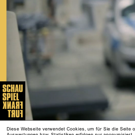
In der Spielzeit 2002/2003 wurde sie
als »Beste Nachwuchsschauspielerin«
in der Zeitschrift »Theater heute«
nominiert. 2006 erhielt sie den
Publikumspreis in Bad Hersfeld, 2015
am Düsseldorfer Schauspielhaus. Mit
der Spielzeit 2017/18 kam sie als
festes Ensemblemitglied ans
Schauspiel Frankfurt. Anna Kubin
wurde für ihre Darstellung als Hedda
Gabler in der Regie von Mateja
Koležnik in »Theater heute« 2022 als
beste Schauspielerin nominiert.
Außerdem wirkt sie regelmäßig bei
Film- und Fernsehproduktionen mit und
ist als Sprecherin beim Hörfunk tätig.
AKTUELLE STÜCKE
KLEINER MANN - WAS
Diese Webseite verwendet Cookies, um für Sie die Seite o
Auswertungen bzw. Statistiken erfolgen nur anonymisiert.