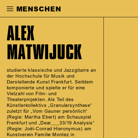
Zur Hauptnavigation springen
Zum Haupt
MENSCHEN
ALEX
MATWIJUCK
studierte klassische und Jazzgitarre an
der Hochschule für Musik und
Darstellende Kunst Frankfurt. Seitdem
komponierte und spielte er für eine
Vielzahl von Film- und
Theaterprojekten. Als Teil des
Künstlerkollektivs „Granularsynthese“
zuletzt für „Vom Gauner persönlich“
(Regie: Martha Ebert) am Schauspiel
Frankfurt und „Dear___33/19 Analysis“
(Regie: Joël-Conrad Hieronymus) am
Kunstverein Familie Montez in