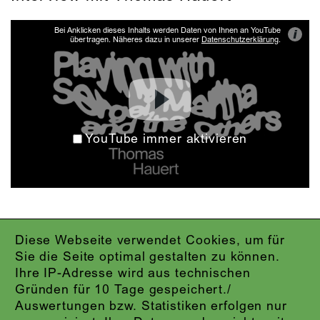
Bei Anklicken dieses Inhalts werden Daten von Ihnen an YouTube
i
übertragen. Näheres dazu in unserer
Datenschutzerklärung
.
YouTube immer aktivieren
Diese Webseite verwendet Cookies, um für
IMPRESSUM
Sie die Seite optimal gestalten zu können.
DATENSCHUTZ
Ihre IP-Adresse wird aus technischen
AGB
Gründen für 10 Tage gespeichert./
KONTAKT
Auswertungen bzw. Statistiken erfolgen nur
ABO-LOGIN