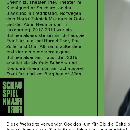
Chemnitz, Theater Trier, Theater im
Kunstquartier Salzburg, an der
BlackBox in Fredrikstad, Norwegen,
dem Norsk Teknisk Museum in Oslo
und der Abtei Neumünster in
Luxemburg. 2017-2019 war sie
Bühnenbildassistentin am Schauspiel
Frankfurt u.a. bei Harald Thor, Paul
Zoller und Olaf Altmann, außerdem
realisierte sie mehrere eigene
Bühnenbilder am Haus. Seit 2019
arbeitet sie als freie Bühnen- und
Kostümbildnerin u.a. am Schauspiel
Frankfurt und am Burgtheater Wien.
Diese Webseite verwendet Cookies, um für Sie die Seite o
Auswertungen bzw. Statistiken erfolgen nur anonymisiert.