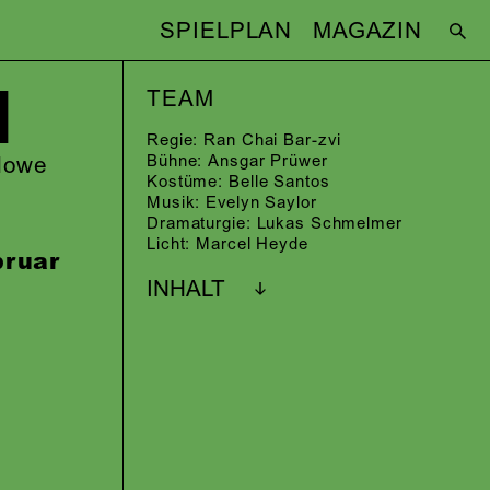
SPIELPLAN
MAGAZIN
I
TEAM
Regie:
Ran Chai Bar-zvi
Bühne:
Ansgar Prüwer
rlowe
Kostüme:
Belle Santos
Musik:
Evelyn Saylor
Dramaturgie:
Lukas Schmelmer
Licht:
Marcel Heyde
bruar
INHALT