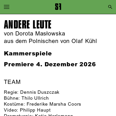
Zur Hauptnavigation springen
Zum Hauptinhalt springen
ANDERE LEUTE
Zum Footer springen
von Dorota Masłowska
aus dem Polnischen von Olaf Kühl
Kammerspiele
Premiere 4. Dezember 2026
TEAM
Regie:
Dennis Duszczak
Bühne:
Thilo Ullrich
Kostüme:
Frederike Marsha Coors
Video:
Philipp Haupt