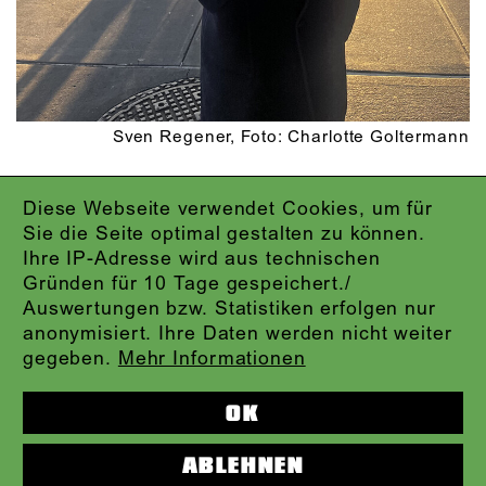
Sven Regener, Foto: Charlotte Goltermann
Diese Webseite verwendet Cookies, um für
IMPRESSUM
Sie die Seite optimal gestalten zu können.
DATENSCHUTZ
Ihre IP-Adresse wird aus technischen
AGB
Gründen für 10 Tage gespeichert./
KONTAKT
Auswertungen bzw. Statistiken erfolgen nur
ABO-LOGIN
anonymisiert. Ihre Daten werden nicht weiter
PRESSE
gegeben.
Mehr Informationen
NEWSLETTER
AUDIOFORMATE
OK
KARTENTELEFON:
069.212.49.49.4
ABLEHNEN