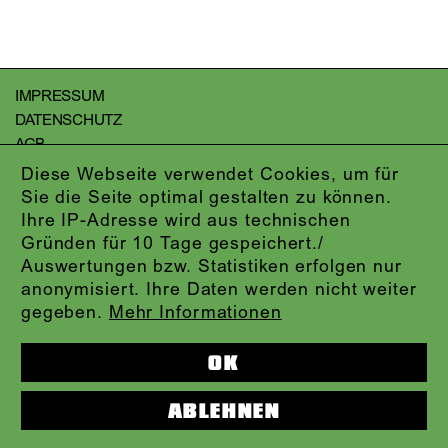
IMPRESSUM
DATENSCHUTZ
AGB
KONTAKT
Diese Webseite verwendet Cookies, um für
ABO-LOGIN
Sie die Seite optimal gestalten zu können.
PRESSE
Ihre IP-Adresse wird aus technischen
NEWSLETTER
Gründen für 10 Tage gespeichert./
AUDIOFORMATE
Auswertungen bzw. Statistiken erfolgen nur
anonymisiert. Ihre Daten werden nicht weiter
KARTENTELEFON:
069.212.49.49.4
gegeben.
Mehr Informationen
OK
ABLEHNEN