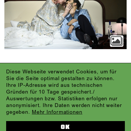
Diese Webseite verwendet Cookies, um für
IMPRESSUM
Sie die Seite optimal gestalten zu können.
DATENSCHUTZ
Ihre IP-Adresse wird aus technischen
AGB
Gründen für 10 Tage gespeichert./
KONTAKT
Auswertungen bzw. Statistiken erfolgen nur
ABO-LOGIN
anonymisiert. Ihre Daten werden nicht weiter
PRESSE
gegeben.
Mehr Informationen
NEWSLETTER
AUDIOFORMATE
OK