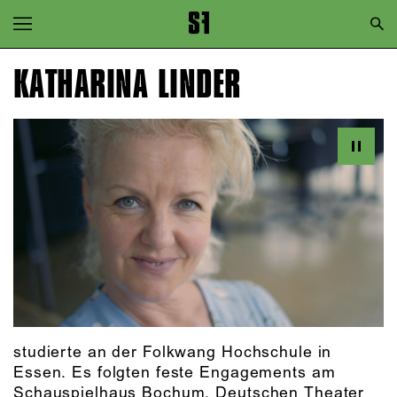
Zur Hauptnavigation springen
Zum Hauptinhalt springen
KATHARINA LINDER
Zum Footer springen
studierte an der Folkwang Hochschule in
Essen. Es folgten feste Engagements am
Schauspielhaus Bochum, Deutschen Theater